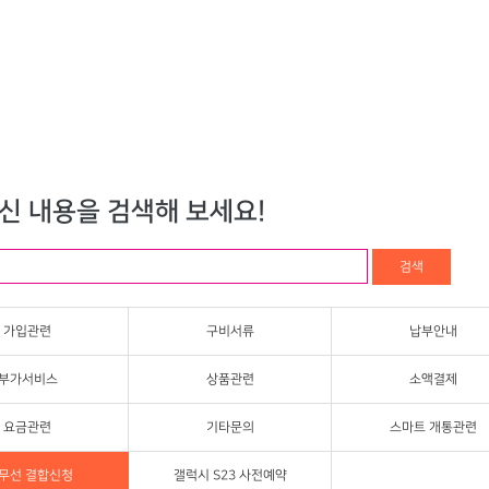
신 내용을 검색해 보세요!
검색
가입관련
구비서류
납부안내
부가서비스
상품관련
소액결제
요금관련
기타문의
스마트 개통관련
,무선 결합신청
갤럭시 S23 사전예약