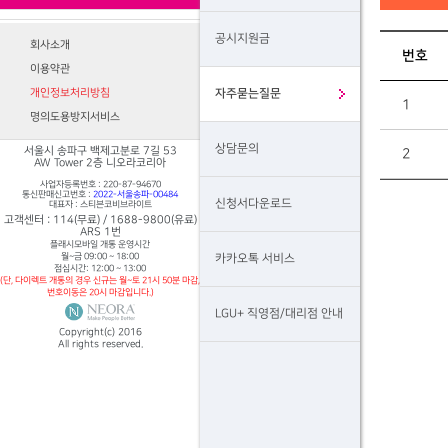
공시지원금
회사소개
번호
이용약관
개인정보처리방침
자주묻는질문
1
명의도용방지서비스
상담문의
서울시 송파구 백제고분로 7길 53
2
AW Tower 2층 니오라코리아
사업자등록번호 : 220-87-94670
통신판매신고번호 :
2022-서울송파-00484
신청서다운로드
대표자 : 스티븐코비브라이트
고객센터 : 114(무료) / 1688-9800(유료)
ARS 1번
플래시모바일 개통 운영시간
월~금 09:00 ~ 18:00
카카오톡 서비스
점심시간: 12:00 ~ 13:00
(단, 다이렉트 개통의 경우 신규는 월~토 21시 50분 마감,
번호이동은 20시 마감입니다.)
LGU+ 직영점/대리점 안내
Copyright(c) 2016
All rights reserved.