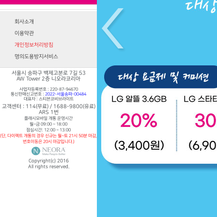
회사소개
이용약관
개인정보처리방침
명의도용방지서비스
서울시 송파구 백제고분로 7길 53
AW Tower 2층 니오라코리아
사업자등록번호 : 220-87-94670
통신판매신고번호 :
2022-서울송파-00484
대표자 : 스티븐코비브라이트
고객센터 : 114(무료) / 1688-9800(유료)
ARS 1번
플래시모바일 개통 운영시간
월~금 09:00 ~ 18:00
점심시간: 12:00 ~ 13:00
(단, 다이렉트 개통의 경우 신규는 월~토 21시 50분 마감,
번호이동은 20시 마감입니다.)
Copyright(c) 2016
All rights reserved.