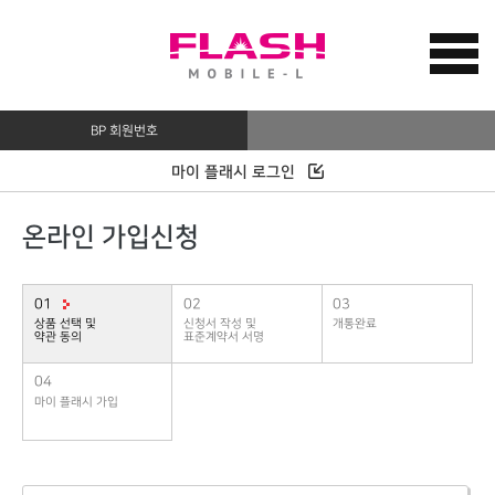
BP 회원번호
마이 플래시 로그인
온라인 가입신청
01
02
03
상품 선택 및
신청서 작성 및
개통완료
약관 동의
표준계약서 서명
04
마이 플래시 가입